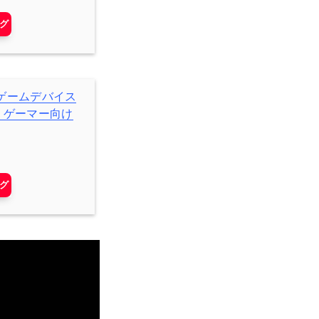
ング
プ: ゲームデバイス
出力 ゲーマー向け
ング