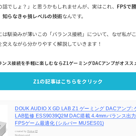
の話でしょ？」と思うかもしれませんが、実はこれ、
FPSで
、知らなきゃ損レベルの技術
なんです。
には馴染みが薄いこの「バランス接続」について、なぜ私が
を交えながら分かりやすく解説していきます！
ランス接続を手軽に楽しむならZ1ゲーミングDACアンプがオスス
Z1の記事はこちらをクリック
DOUK AUDIO X GD LAB Z1 ゲーミング DACアン
LAB監修 ESS9039Q2M DAC搭載 4.4mmバランス
FPSゲーム最適化 (シルバー MUSES01)
created by
Rinker
Nobsound