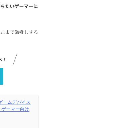
勝ちたいゲーマーに
ここまで激推しする
メ！
プ: ゲームデバイス
出力 ゲーマー向け