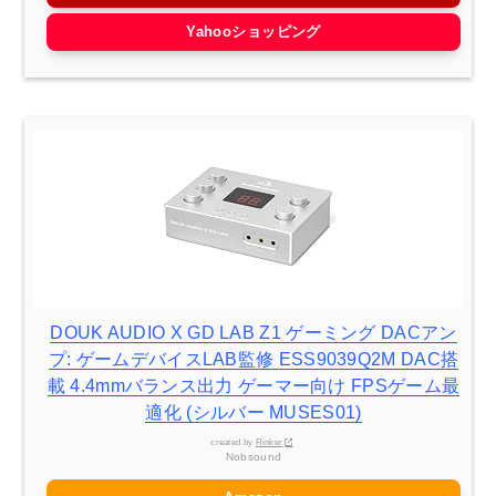
Yahooショッピング
DOUK AUDIO X GD LAB Z1 ゲーミング DACアン
プ: ゲームデバイスLAB監修 ESS9039Q2M DAC搭
載 4.4mmバランス出力 ゲーマー向け FPSゲーム最
適化 (シルバー MUSES01)
created by
Rinker
Nobsound