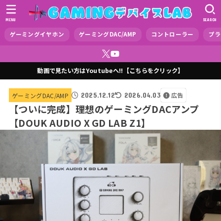
MENU
SEARCH
ゲーミングイヤホン
ゲーミングDAC/AMP
コントローラー
プラ
動画で見たい方はYoutubeへ!!【こちらをクリック】
2025.12.12
2026.04.03
広告
ゲーミングDAC/AMP
【ついに完成】理想のゲーミングDACアンプ
【DOUK AUDIO X GD LAB Z1】