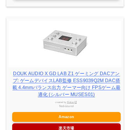
DOUK AUDIO X GD LAB Z1 ゲーミング DACアン
プ: ゲームデバイスLAB監修 ESS9039Q2M DAC搭
載 4.4mmバランス出力 ゲーマー向け FPSゲーム最
適化 (シルバー MUSES01)
created by
Rinker
Nobsound
Amazon
楽天市場