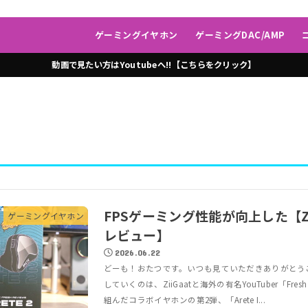
ゲーミングイヤホン
ゲーミングDAC/AMP
動画で見たい方はYoutubeへ!!【こちらをクリック】
FPSゲーミング性能が向上した【ZiiGa
ゲーミングイヤホン
レビュー】
2026.06.22
どーも！おたつです。いつも見ていただきありがとう
していくのは、ZiiGaatと海外の有名YouTuber「Fres
組んだコラボイヤホンの第2弾、「Arete I...