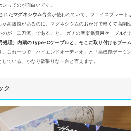
ホンってのが面白いです。
された
マグネシウム合金
が使われていて、フェイスプレート
ちゃ高級感があるのに、マグネシウムのおかげで軽くて高剛
いのが「二刀流」であること。 ガチの音楽鑑賞用ケーブルだ
号処理）内蔵のType-Cケーブルと、そこに取り付けるブー
り、これ一つで「ハイエンドオーディオ」と「高機能ゲーミ
としている、かなり欲張りな一台と言えます。
ック