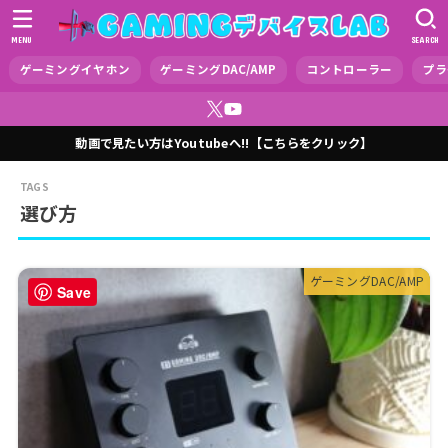
MENU
SEARCH
ゲーミングイヤホン
ゲーミングDAC/AMP
コントローラー
プラ
動画で見たい方はYoutubeへ!!【こちらをクリック】
選び方
ゲーミングDAC/AMP
Save