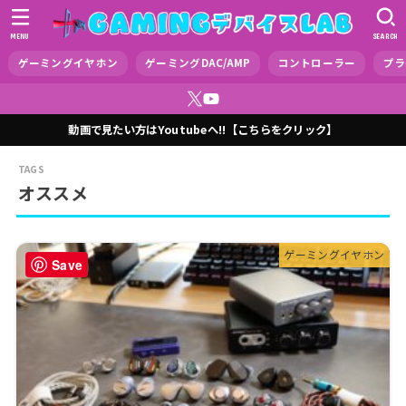
MENU
SEARCH
ゲーミングイヤホン
ゲーミングDAC/AMP
コントローラー
プラ
動画で見たい方はYoutubeへ!!【こちらをクリック】
オススメ
ゲーミングイヤホン
Save